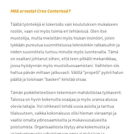
Mitä arvostat Creo Centerissä?
Täällä työntekijä ei lokeroidu vain koulutuksen mukaiseen
rooliin, vaan voi myös toimia eri tehtävissä. Olen itse
muotoilija, mutta mieleltäni myös hiukan insinööri, joten
tykkään pureutua suunnittelussa teknisiinkin ratkaisuihin ja
niiden suunnittelu tuntuu minulle myös luontevalta. Tämä
on osaltani johtanut siihen, että teen pitkälti mekaniikkaa,
jossa hyödynnän myös muotoiluosaamistani. Vaihtelen siis
hattua päivän mittaan jatkuvasti. Välillä ”propelli” pyörii hatun
päällä ja toisinaan ”baskeri” kiristää otsaa.
Tämän poikkitieteellisen tekemisen mahdollistaa työkaverit.
Talossa on hyvin kokenutta osaajaa ja myös uransa alussa
olevia taitajia. Voi rohkeasti tehdä uusia asioita ja tarttua
tilaisuuteen, vaikka kokonaisuus olisi hieman vieraampi ja
vaatisi omalta ydinosaamiselta ja mukavuusalueelta
poistumista. Organisaatiosta löytyy aina kokemusta ja
asiantuntemusta vahvistamaan omia ajatuksiaan ja