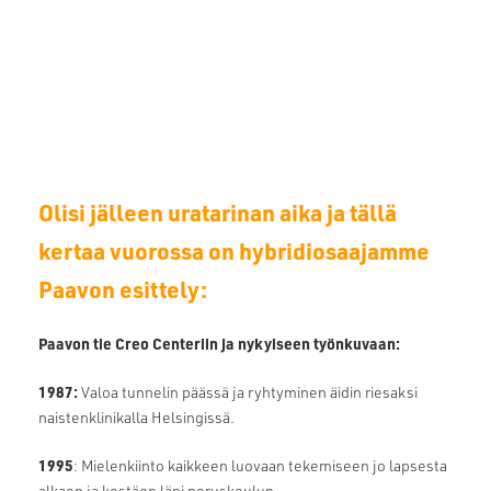
Olisi jälleen uratarinan aika ja tällä
kertaa vuorossa on hybridiosaajamme
Paavon esittely:
Paavon tie Creo Centeriin ja nykyiseen työnkuvaan:
1987:
Valoa tunnelin päässä ja ryhtyminen äidin riesaksi
naistenklinikalla Helsingissä.
1995
: Mielenkiinto kaikkeen luovaan tekemiseen jo lapsesta
alkaen ja kestäen läpi peruskoulun.