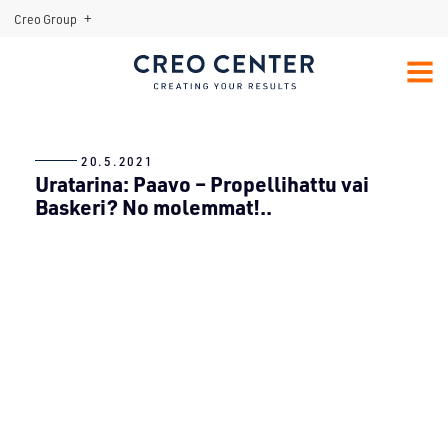
+
Creo Group
Menu:
Open
MENU
Sub-
Creo Center
menu
20.5.2021
Uratarina: Paavo – Propellihattu vai
Baskeri? No molemmat!..