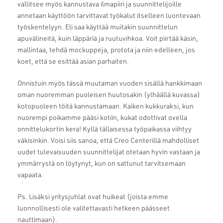
vallitsee myös kannustava ilmapiiri ja suunnittelijoille
annetaan käyttöön tarvittavat työkalut itselleen luontevaan
työskentelyyn. Eli saa käyttää muitakin suunnittelun
apuvälineitä, kuin läppäriä ja ruutuvihkoa. Voit piirtää käsin,
mallintaa, tehdä mockuppeja, protota ja niin edelleen, jos
koet, että se esittää asian parhaiten.
Onnistuin myös tässä muutaman vuoden sisällä hankkimaan
oman nuoremman puoleisen huutosakin (ylhäällä kuvassa)
kotopuoleen töitä kannustamaan. Kaiken kukkuraksi, kun
nuorempi poikamme pääsi kotiin, kukat odottivat ovella
onnittelukortin kera! Kyllä tällaisessa työpaikassa viihtyy
väkisinkin. Voisi siis sanoa, että Creo Centerillä mahdolliset
uudet tulevaisuuden suunnittelijat otetaan hyvin vastaan ja
ymmärrystä on löytynyt, kun on sattunut tarvitsemaan
vapaata.
Ps. Lisäksi yritysjuhlat ovat huikeat (joista emme
luonnollisesti ole valitettavasti hetkeen päässeet
nauttimaan).