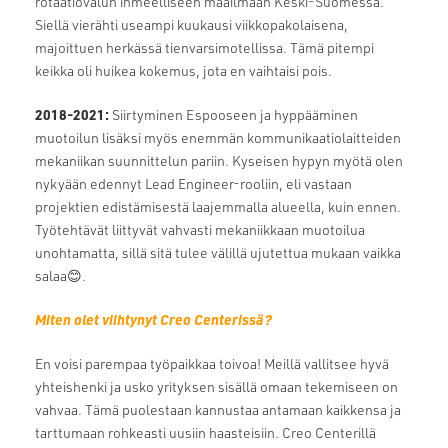
rotaatiovalun ihmeelliseen maailmaan Keski-Suomessa.
Siellä vierähti useampi kuukausi viikkopakolaisena,
majoittuen herkässä tienvarsimotellissa. Tämä pitempi
keikka oli huikea kokemus, jota en vaihtaisi pois.
2018-2021:
Siirtyminen Espooseen ja hyppääminen
muotoilun lisäksi myös enemmän kommunikaatiolaitteiden
mekaniikan suunnittelun pariin. Kyseisen hypyn myötä olen
nykyään edennyt Lead Engineer-rooliin, eli vastaan
projektien edistämisestä laajemmalla alueella, kuin ennen.
Työtehtävät liittyvät vahvasti mekaniikkaan muotoilua
unohtamatta, sillä sitä tulee välillä ujutettua mukaan vaikka
salaa😊.
Miten olet viihtynyt Creo Centerissä?
En voisi parempaa työpaikkaa toivoa! Meillä vallitsee hyvä
yhteishenki ja usko yrityksen sisällä omaan tekemiseen on
vahvaa. Tämä puolestaan kannustaa antamaan kaikkensa ja
tarttumaan rohkeasti uusiin haasteisiin. Creo Centerillä