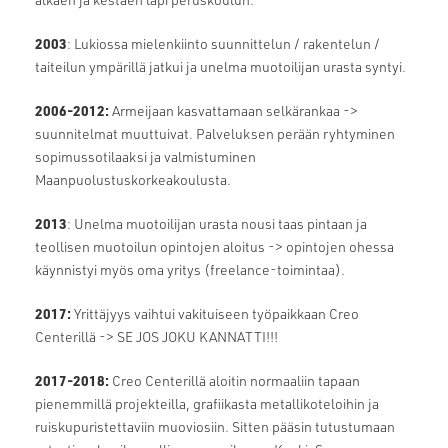
2003
: Lukiossa mielenkiinto suunnittelun / rakentelun /
taiteilun ympärillä jatkui ja unelma muotoilijan urasta syntyi.
2006-2012:
Armeijaan kasvattamaan selkärankaa ->
suunnitelmat muuttuivat. Palveluksen perään ryhtyminen
sopimussotilaaksi ja valmistuminen
Maanpuolustuskorkeakoulusta.
2013
: Unelma muotoilijan urasta nousi taas pintaan ja
teollisen muotoilun opintojen aloitus -> opintojen ohessa
käynnistyi myös oma yritys (freelance-toimintaa).
2017:
Yrittäjyys vaihtui vakituiseen työpaikkaan Creo
Centerillä -> SE JOS JOKU KANNATTI!!!
2017-2018:
Creo Centerillä aloitin normaaliin tapaan
pienemmillä projekteilla, grafiikasta metallikoteloihin ja
ruiskupuristettaviin muoviosiin. Sitten pääsin tutustumaan