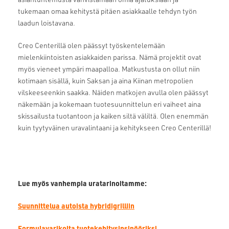
tukemaan omaa kehitystä pitäen asiakkaalle tehdyn työn
laadun loistavana.
Creo Centerillä olen päässyt työskentelemään
mielenkiintoisten asiakkaiden parissa. Nämä projektit ovat
myös vieneet ympäri maapalloa. Matkustusta on ollut niin
kotimaan sisällä, kuin Saksan ja aina Kiinan metropolien
vilskeeseenkin saakka. Näiden matkojen avulla olen päässyt
näkemään ja kokemaan tuotesuunnittelun eri vaiheet aina
skissailusta tuotantoon ja kaiken siltä väliltä. Olen enemmän
kuin tyytyväinen uravalintaani ja kehitykseen Creo Centerillä!
Lue myös vanhempia uratarinoitamme:
Suunnittelua autoista hybridigrilliin
Formulavarikolta tuotekehitysinsinööriksi