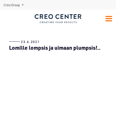
+
Creo Group
Menu:
Open
MENU
Sub-
Creo Center
menu
23.6.2021
Lomille lompsis ja uimaan plumpsis!..