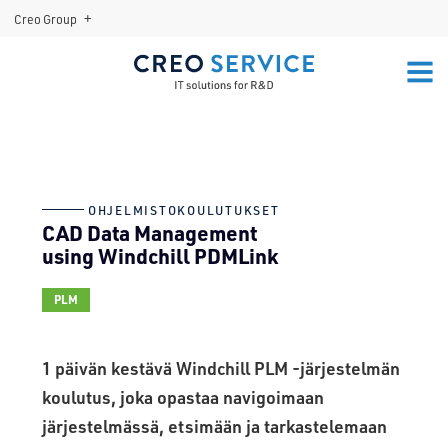
+
Creo Group
Menu:
Open
MENU
Sub-
Creo Center
menu
OHJELMISTOKOULUTUKSET
CAD Data Management
using Windchill PDMLink
PLM
1 päivän kestävä Windchill PLM -järjestelmän
koulutus, joka opastaa navigoimaan
järjestelmässä, etsimään ja tarkastelemaan