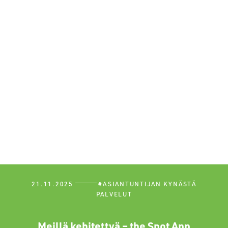
21.11.2025
#
ASIANTUNTIJAN KYNÄSTÄ
PALVELUT
Meillä kehitettyä – the Spot App