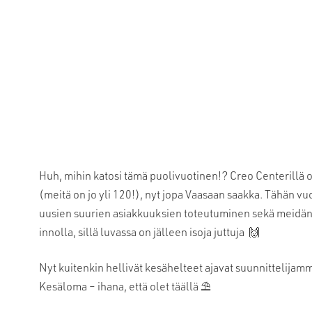
Huh, mihin katosi tämä puolivuotinen!? Creo Centerillä o
(meitä on jo yli 120!), nyt jopa Vaasaan saakka. Tähän 
uusien suurien asiakkuuksien toteutuminen sekä meidä
innolla, sillä luvassa on jälleen isoja juttuja 🙌
Nyt kuitenkin hellivät kesähelteet ajavat suunnittelijam
Kesäloma – ihana, että olet täällä ⛱