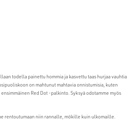
llaan todella painettu hommia ja kasvettu taas hurjaa vauhtia
vuosipuoliskoon on mahtunut mahtavia onnistumisia, kuten
n ensimmäinen Red Dot -palkinto. Syksyä odotamme myös
me rentoutumaan niin rannalle, mökille kuin ulkomaille.