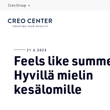
+
Creo Group
Menu:
Open
Sub-
Creo Center
menu
21.6.2023
Feels like summ
Hyvillä mielin
kesälomille