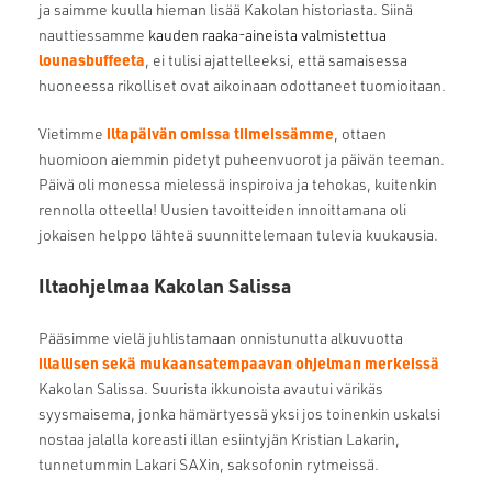
ja saimme kuulla hieman lisää Kakolan historiasta. Siinä
nauttiessamme
kauden raaka-aineista valmistettua
lounasbuffeeta
, ei tulisi ajattelleeksi, että samaisessa
huoneessa rikolliset ovat aikoinaan odottaneet tuomioitaan.
iltapäivän omissa tiimeissämme
Vietimme
, ottaen
huomioon aiemmin pidetyt puheenvuorot ja päivän teeman.
Päivä oli monessa mielessä inspiroiva ja tehokas, kuitenkin
rennolla otteella! Uusien tavoitteiden innoittamana oli
jokaisen helppo lähteä suunnittelemaan tulevia kuukausia.
Iltaohjelmaa Kakolan Salissa
Pääsimme vielä juhlistamaan onnistunutta alkuvuotta
illallisen sekä mukaansatempaavan ohjelman merkeissä
Kakolan Salissa. Suurista ikkunoista avautui värikäs
syysmaisema, jonka hämärtyessä yksi jos toinenkin uskalsi
nostaa jalalla koreasti illan esiintyjän Kristian Lakarin,
tunnetummin Lakari SAXin, saksofonin rytmeissä.