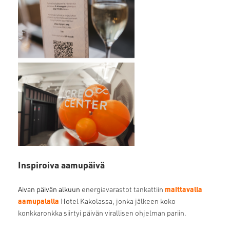
Inspiroiva aamupäivä
maittavalla
Aivan päivän alkuun
energiavarastot tankattiin
aamupalalla
Hotel Kakolassa, jonka jälkeen koko
konkkaronkka siirtyi päivän virallisen ohjelman pariin.