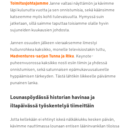
Toimitusjohtajamme
Janne valtasi näyttämön ja k
ävimme
läpi kulunutta vuotta ja sen onnistumisia, sekä käänsimme
katseemme myös kohti tulevaisuutta. Hymyssä suin
jatketaan, sillä saimme taputtaa toisiamme olalle hyvin
sujuneiden kuukausien johdosta.
Jannen osuuden jälkeen vieraaksemme ilmestyi
hullunrohkea kaksikko, monelle televisiostakin tuttu,
Madventures-sarjan Tunn
a ja Riku
. Keynote-
puheenvuorossa kaksikko nosti esiin tiimin ja yhdessä
onnistumisen, sekä satunnaisen epämukavuusalueelle
hyppäämisen tärkeyden. Tästä lähtikin liikkeelle päivämme
punainen lanka.
Lounaspöydässä historian havinaa ja
iltapäivässä työskentelyä tiimeittäin
Jotta kellekään ei ehtinyt iskeä nälkäkiukku kesken päivän,
kävimme nauttimassa lounaan entisen lääninvankilan tiloissa